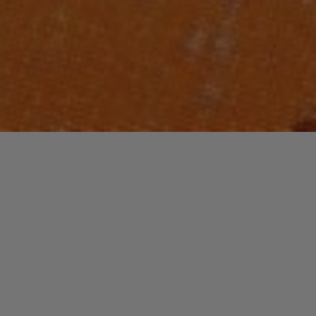
Lecteur
00:00
00:00
audio
01. Electrophazz – Breathe
.
Laisser un commentaire
Votre adresse e-mail ne sera pas publiée.
Les champs
obligatoires sont indiqués avec
*