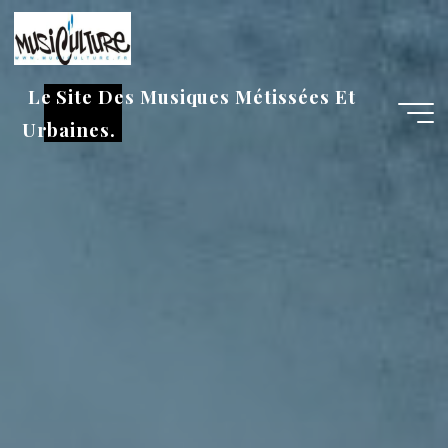
Aller
au
contenu
Le Site Des Musiques Métissées Et
Urbaines.