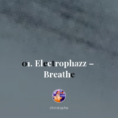
0
1
.
E
l
e
c
t
r
o
p
h
a
z
z
–
B
r
e
a
t
h
e
christophe