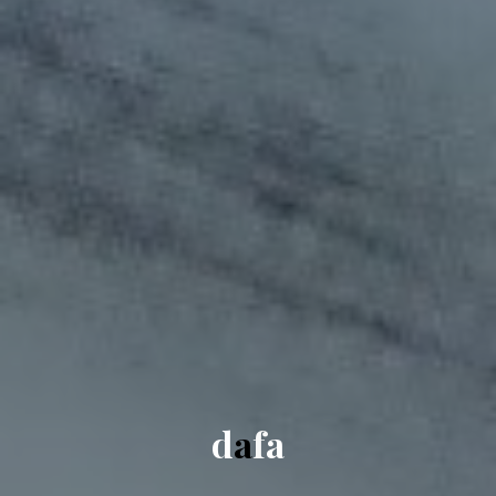
d
a
f
a