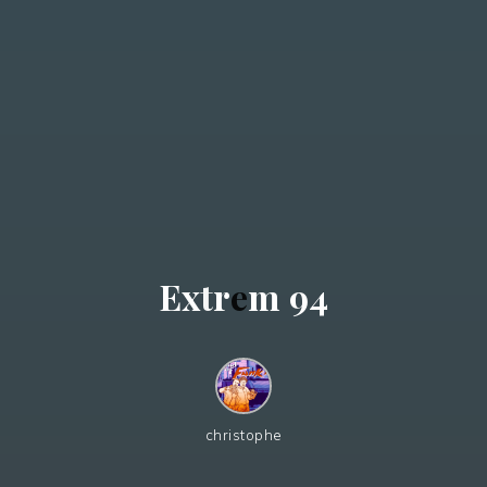
E
x
t
r
e
m
9
4
christophe