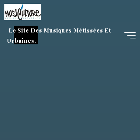
Aller
au
contenu
Le Site Des Musiques Métissées Et
Urbaines.