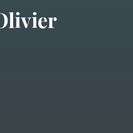
O
l
i
v
i
e
r