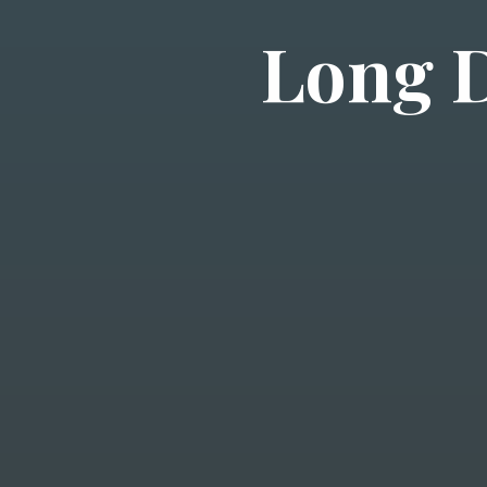
L
o
n
g