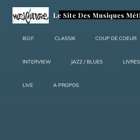
Aller
au
Le Site Des Musiques Mét
contenu
B.O.F.
CLASSIK
COUP DE COEUR
INTERVIEW
JAZZ / BLUES
LIVRES
LIVE
A PROPOS