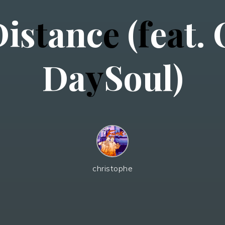
D
i
s
t
a
n
c
e
(
f
e
a
t
.
D
a
y
S
o
u
l
)
christophe