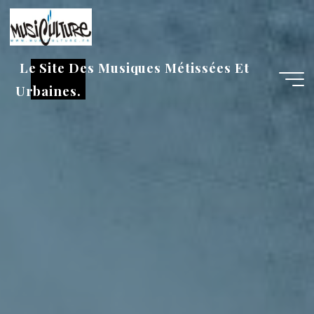
Aller
au
contenu
Le Site Des Musiques Métissées Et
Urbaines.