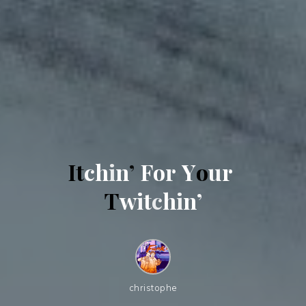
I
t
c
h
i
n
’
F
o
r
Y
o
u
r
T
w
i
t
c
h
i
n
’
christophe