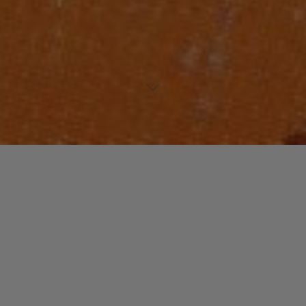
Lecteur
00:00
00:00
audio
Itchin’ For Your Twitchin’
tiré de
The New Zapp IV U
par Zapp.
Piste 1.
Laisser un commentaire
Votre adresse e-mail ne sera pas publiée.
Les champs
obligatoires sont indiqués avec
*