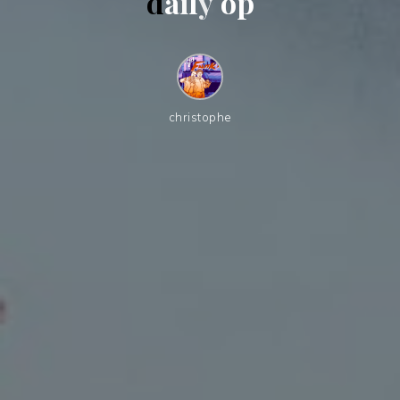
d
a
i
l
y
o
p
christophe