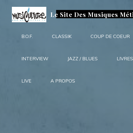
Aller
au
Le Site Des Musiques Mét
contenu
B.O.F.
CLASSIK
COUP DE COEUR
INTERVIEW
JAZZ / BLUES
LIVRES
LIVE
A PROPOS