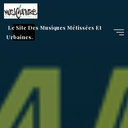
Aller
au
contenu
Le Site Des Musiques Métissées Et
Urbaines.