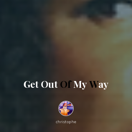
G
e
t
O
u
t
O
f
M
y
W
a
y
christophe