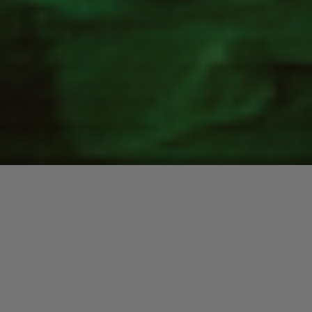
Lecteur
00:00
00:00
audio
Get Out Of My Way
tiré de
Gemma & The Travellers – True
Love
par Gemma & The Travellers. Date de sortie : 2019. Piste
3 sur 11.
Laisser un commentaire