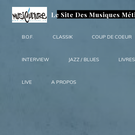
Aller
au
Le Site Des Musiques Mét
contenu
B.O.F.
CLASSIK
COUP DE COEUR
INTERVIEW
JAZZ / BLUES
LIVRES
LIVE
A PROPOS