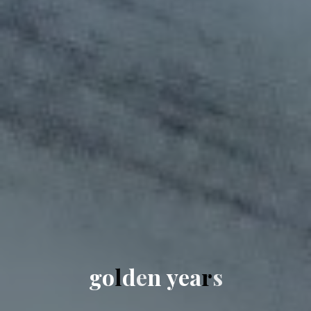
g
o
l
d
e
n
y
e
a
r
s