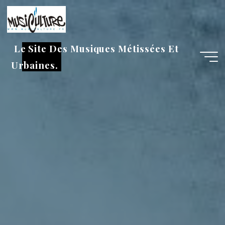
Aller
au
contenu
Le Site Des Musiques Métissées Et
Urbaines.