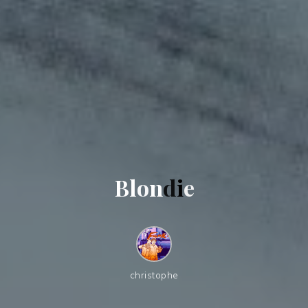
B
l
o
n
d
i
e
christophe