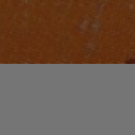
Lecteur
00:00
00:00
audio
Blondie
tiré de
Pandemonium
par The Time. Date de sortie :
1990. Piste 6 sur 15. Genre : R&B
Laisser un commentaire
Votre adresse e-mail ne sera pas publiée.
Les champs
obligatoires sont indiqués avec
*