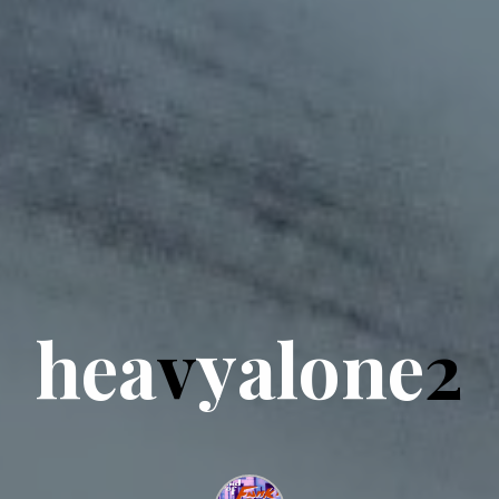
h
e
a
v
y
y
a
l
o
n
n
e
2