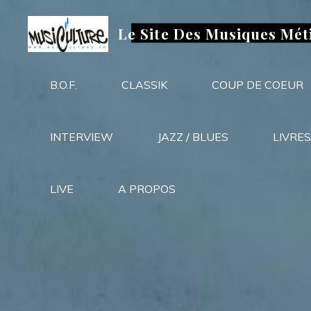
Aller
au
Le Site Des Musiques Mét
contenu
B.O.F.
CLASSIK
COUP DE COEUR
INTERVIEW
JAZZ / BLUES
LIVRES
LIVE
A PROPOS