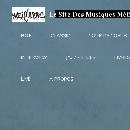
Aller
au
Le Site Des Musiques Mét
contenu
B.O.F.
CLASSIK
COUP DE COEUR
INTERVIEW
JAZZ / BLUES
LIVRES
LIVE
A PROPOS