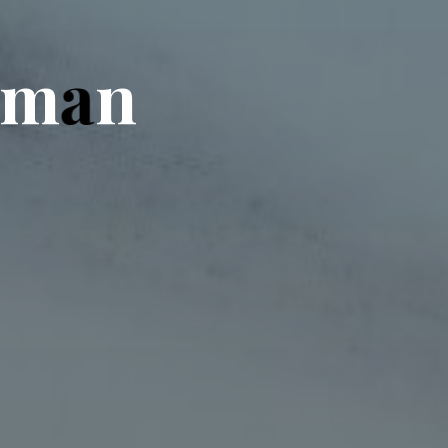
m
a
n