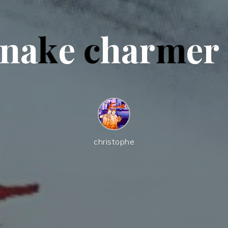
n
a
k
e
c
h
a
r
m
e
r
christophe