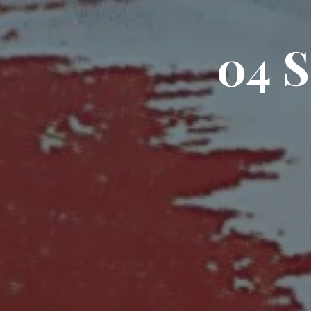
0
4
S