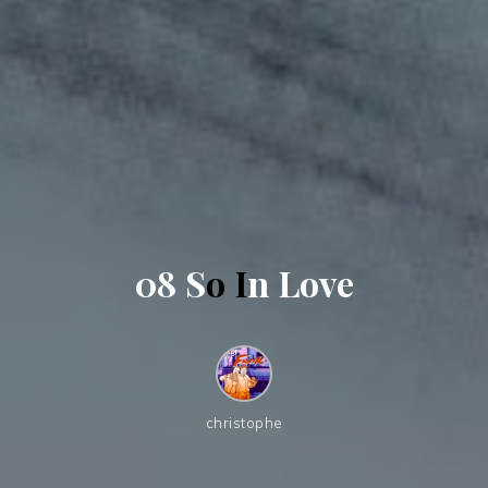
0
8
S
o
I
n
L
o
v
e
christophe