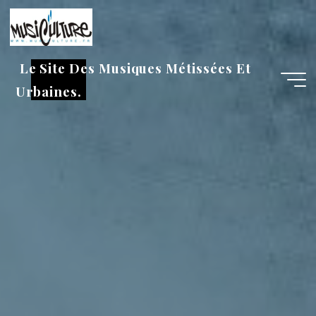
Aller
au
contenu
Le Site Des Musiques Métissées Et
Urbaines.