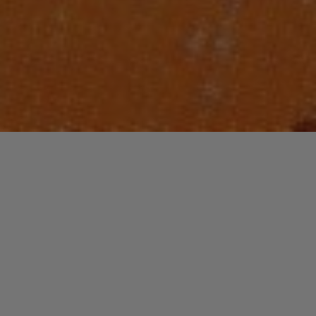
Lecteur
00:00
00:00
audio
08 So In Love
.
Laisser un commentaire
Votre adresse e-mail ne sera pas publiée.
Les champs
obligatoires sont indiqués avec
*