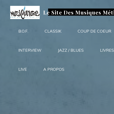
Aller
au
Le Site Des Musiques Mét
contenu
B.O.F.
CLASSIK
COUP DE COEUR
INTERVIEW
JAZZ / BLUES
LIVRES
LIVE
A PROPOS