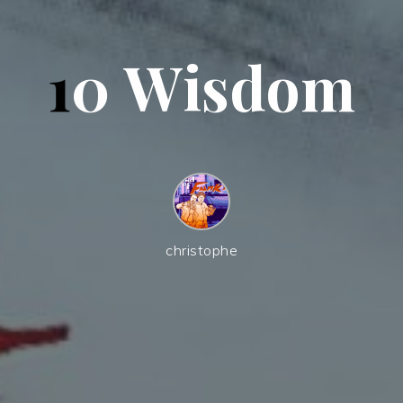
1
0
W
i
s
d
o
m
christophe