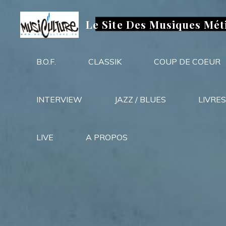
Aller
au
Le Site Des Musiques Mét
contenu
B.O.F.
CLASSIK
COUP DE COEUR
INTERVIEW
JAZZ / BLUES
LIVRES
LIVE
A PROPOS