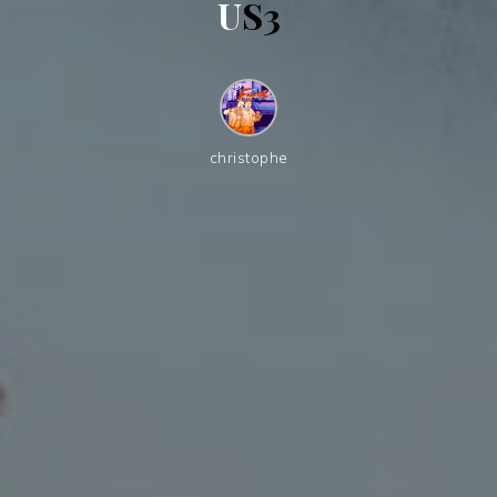
U
S
3
christophe