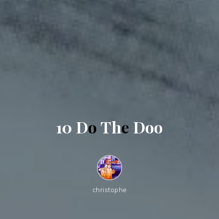
1
0
D
o
T
h
e
D
o
o
christophe