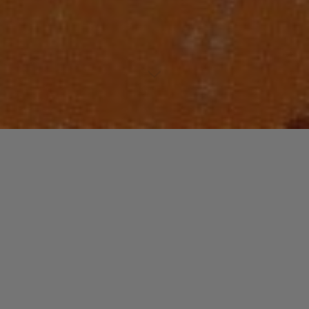
Lecteur
00:00
00:00
audio
10 Do The Doo
.
Laisser un commentaire
Votre adresse e-mail ne sera pas publiée.
Les champs
obligatoires sont indiqués avec
*