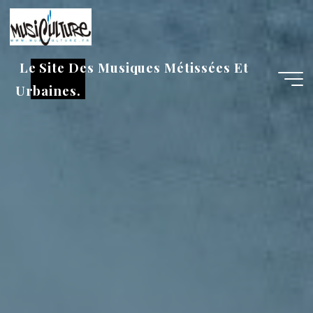
Aller
au
contenu
Le Site Des Musiques Métissées Et
Urbaines.