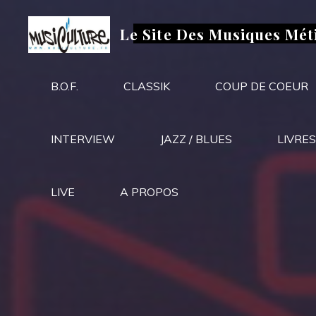
Aller
au
Le Site Des Musiques Mét
contenu
B.O.F.
CLASSIK
COUP DE COEUR
INTERVIEW
JAZZ / BLUES
LIVRES
LIVE
A PROPOS