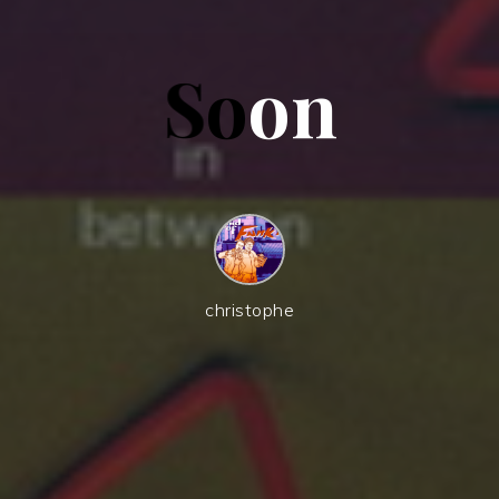
S
o
o
n
christophe