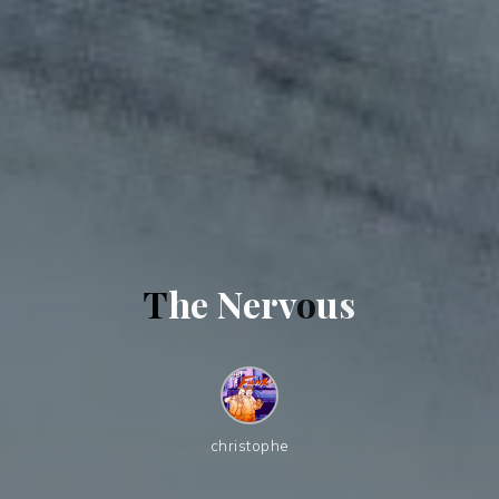
T
h
e
N
e
r
v
o
u
s
christophe