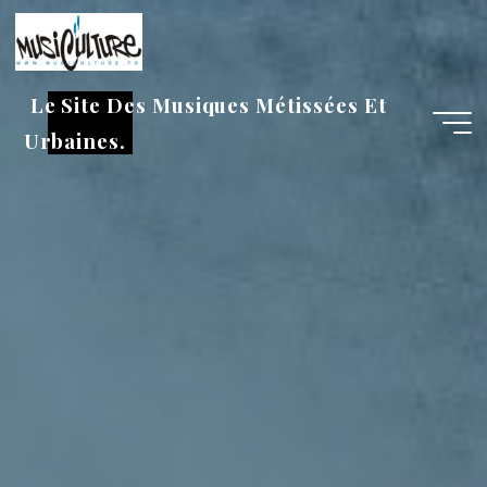
Aller
au
contenu
Le Site Des Musiques Métissées Et
Urbaines.