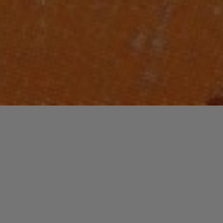
Lecteur
00:00
00:00
audio
The Nervous
tiré de
Nova Grooves
par Nuyorican Soul. Date
de sortie : 1997. Piste 5 sur 13. Genre : Other.
Laisser un commentaire
Votre adresse e-mail ne sera pas publiée.
Les champs
obligatoires sont indiqués avec
*