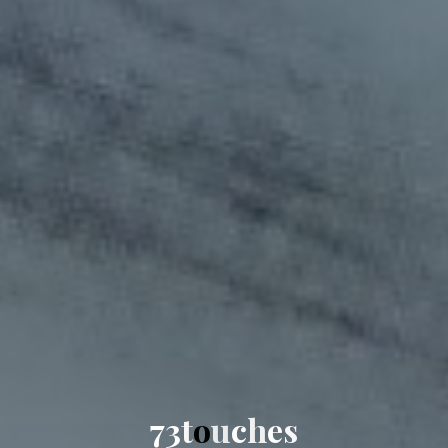
7
3
t
o
u
c
h
e
s