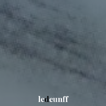
l
e
d
e
u
n
f
f