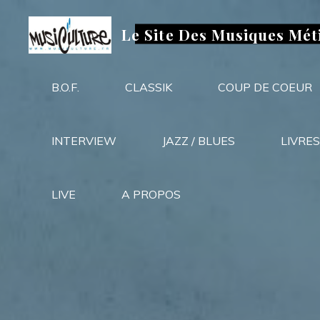
Aller
au
Le Site Des Musiques Mét
contenu
B.O.F.
CLASSIK
COUP DE COEUR
INTERVIEW
JAZZ / BLUES
LIVRES
LIVE
A PROPOS