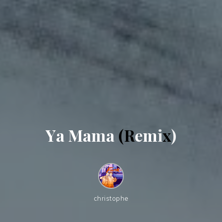
Y
a
M
a
m
a
(
R
e
m
i
x
)
christophe