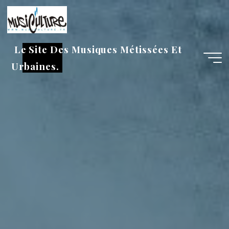
Aller
au
contenu
Le Site Des Musiques Métissées Et
Urbaines.