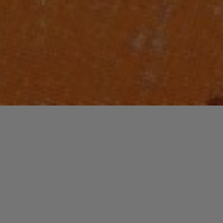
Lecteur
00:00
00:00
audio
Ya Mama (Remix)
tiré de
Bizarre Ride II The Pharcyde
par The
Pharcyde.
Laisser un commentaire
Votre adresse e-mail ne sera pas publiée.
Les champs
obligatoires sont indiqués avec
*