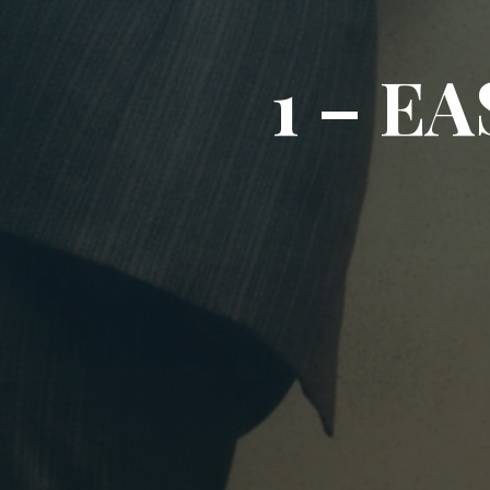
1
–
E
A