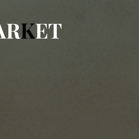
A
R
K
E
T