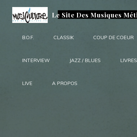
Aller
au
Le Site Des Musiques Mét
contenu
B.O.F.
CLASSIK
COUP DE COEUR
INTERVIEW
JAZZ / BLUES
LIVRES
LIVE
A PROPOS