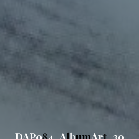
D
A
P
0
8
4
_
A
l
b
u
m
A
r
t
_
3
0