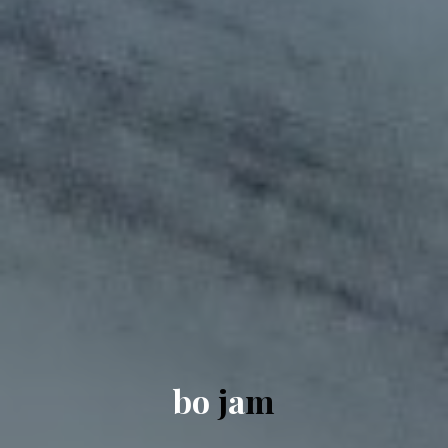
b
o
j
a
m