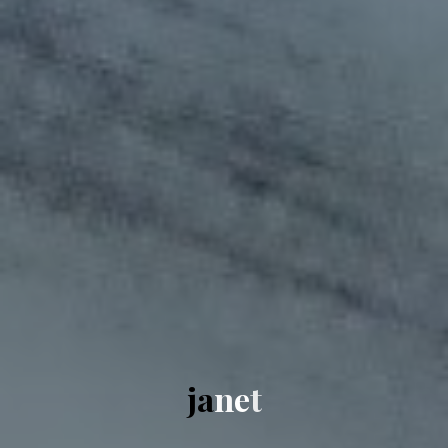
j
a
n
e
t