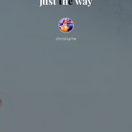
j
u
s
t
t
h
e
w
a
y
christophe