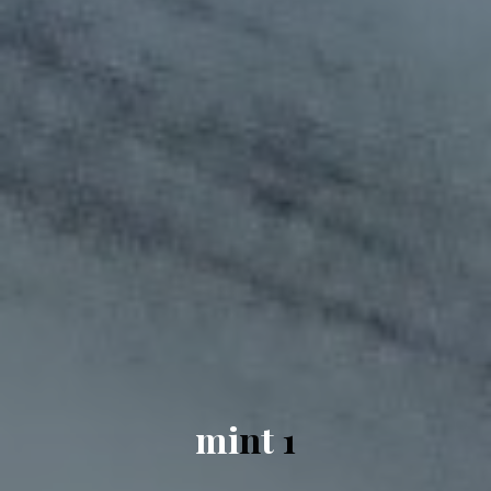
m
i
n
t
1