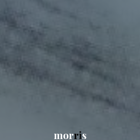
m
o
r
r
i
s