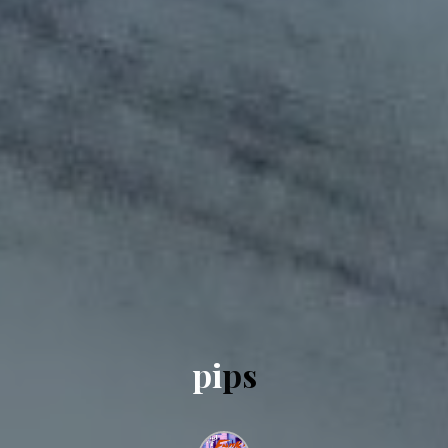
p
i
p
s