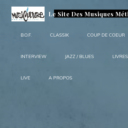
Aller
au
Le Site Des Musiques Mét
contenu
B.O.F.
CLASSIK
COUP DE COEUR
INTERVIEW
JAZZ / BLUES
LIVRES
LIVE
A PROPOS