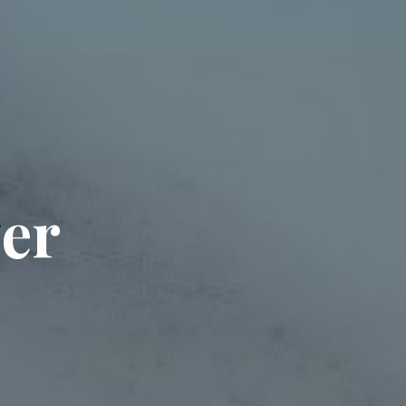
v
e
r