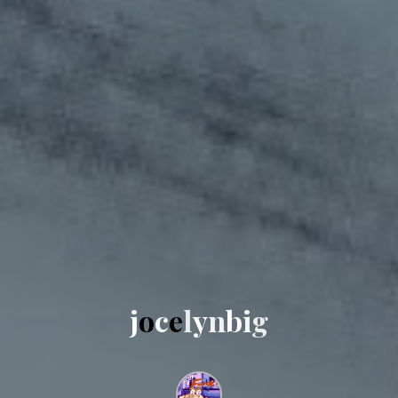
j
o
c
e
l
y
n
b
i
g