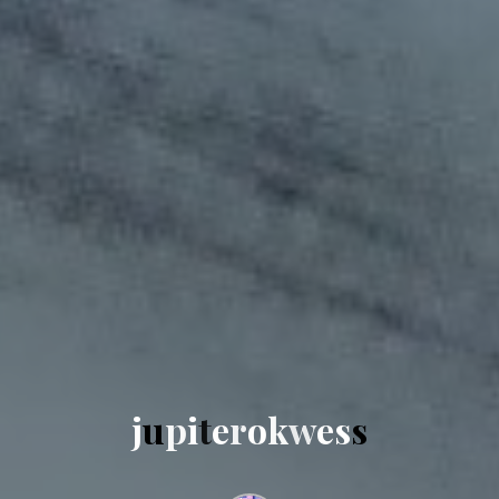
j
u
p
i
t
e
r
o
k
w
e
s
s