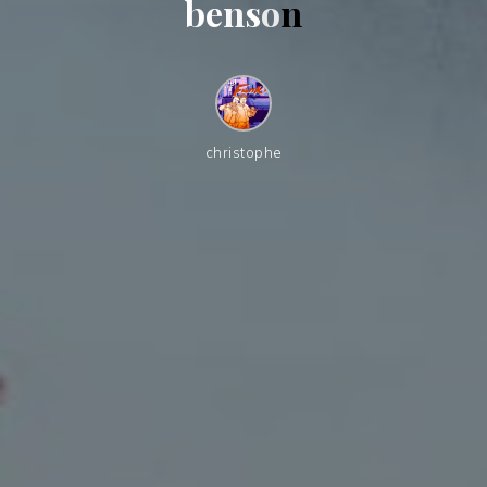
b
e
n
s
o
n
christophe