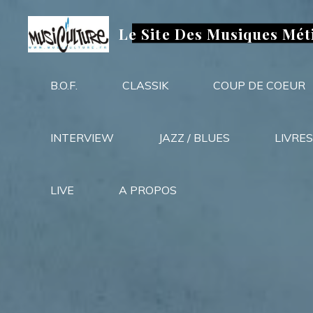
Aller
au
Le Site Des Musiques Mét
contenu
B.O.F.
CLASSIK
COUP DE COEUR
INTERVIEW
JAZZ / BLUES
LIVRES
LIVE
A PROPOS