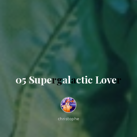
0
5
S
u
p
e
r
g
a
l
a
c
t
i
c
L
o
v
e
r
christophe