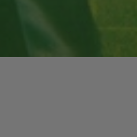
Lecteur
00:00
00:00
audio
05 Supergalactic Lover
.
Laisser un commentaire
Votre adresse e-mail ne sera pas publiée.
Les champs
obligatoires sont indiqués avec
*