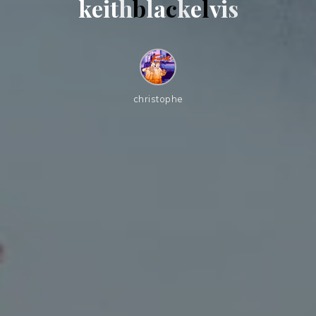
k
e
i
t
h
b
l
a
c
k
e
l
v
i
s
christophe