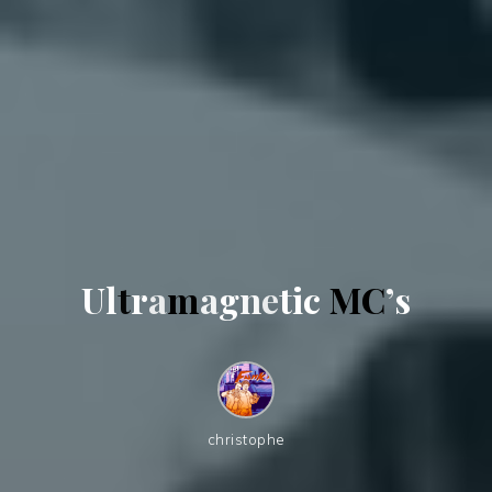
U
l
t
r
a
m
a
g
n
e
t
i
c
M
C
’
s
christophe