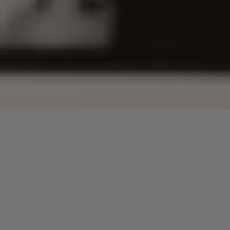
Lecteur
00:00
00:00
audio
Ultramagnetic MC’s
tiré de
Classics
par Hip Hop Classics. Piste
1.
Laisser un commentaire
Votre adresse e-mail ne sera pas publiée.
Les champs
obligatoires sont indiqués avec
*