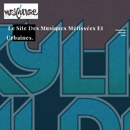
Aller
au
contenu
Le Site Des Musiques Métissées Et
Urbaines.