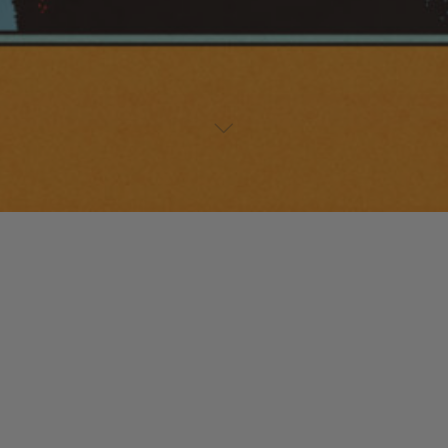
Lecteur
00:00
00:00
audio
7. Pheromones
tiré de
Hybrid
par Kylie Audist. Genre : Electro
Funk, Soul, RnB.
Laisser un commentaire
Votre adresse e-mail ne sera pas publiée.
Les champs
obligatoires sont indiqués avec
*