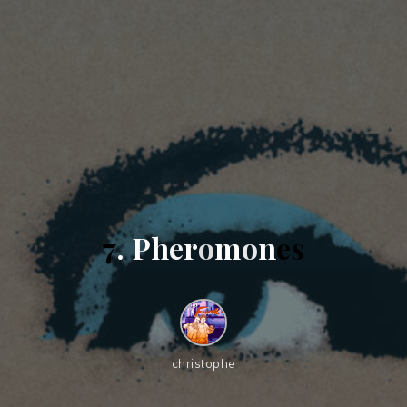
7
.
P
h
e
r
o
m
o
n
e
s
christophe