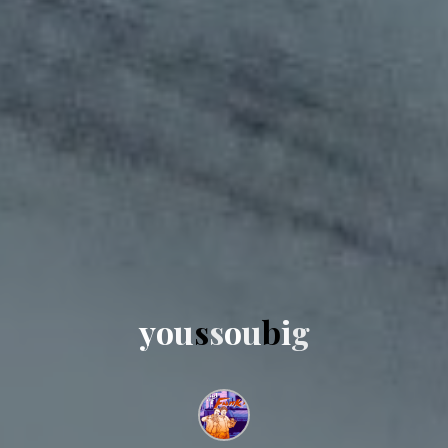
y
o
u
s
s
o
u
b
i
g