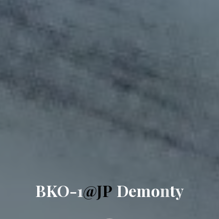
B
K
O
-
1
@
J
P
D
e
m
o
n
t
y