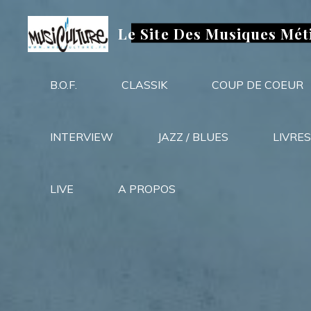
Aller
au
Le Site Des Musiques Mét
contenu
B.O.F.
CLASSIK
COUP DE COEUR
INTERVIEW
JAZZ / BLUES
LIVRES
LIVE
A PROPOS