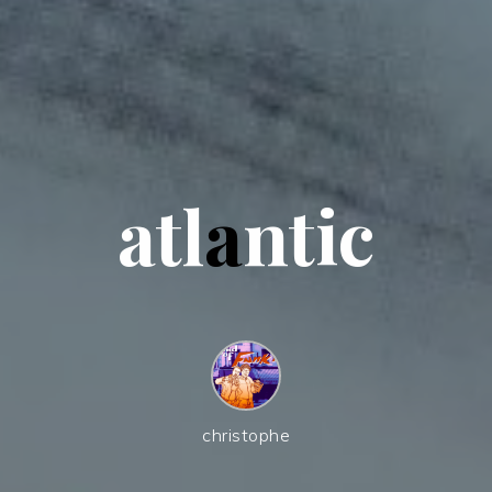
a
t
l
a
n
t
i
c
christophe