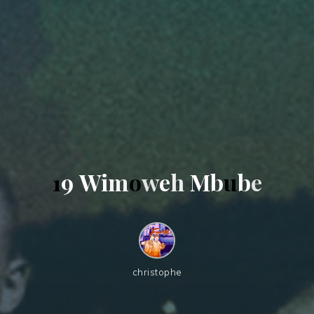
1
9
W
i
m
o
w
e
h
M
b
u
b
e
christophe