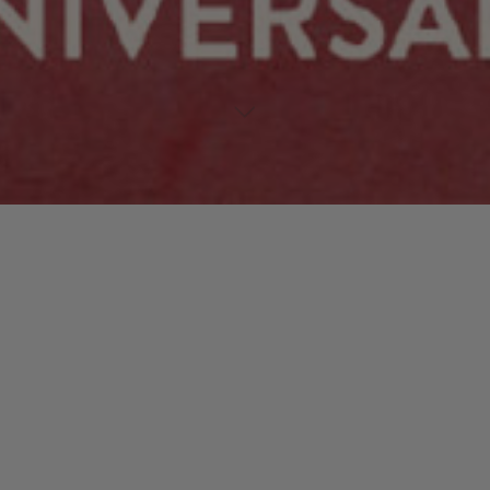
Lecteur
00:00
00:00
audio
19 Wimoweh Mbube
.
Laisser un commentaire
Votre adresse e-mail ne sera pas publiée.
Les champs
obligatoires sont indiqués avec
*