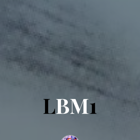
L
B
M
1