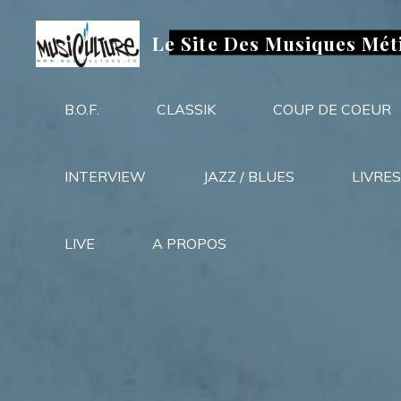
Aller
au
Le Site Des Musiques Mét
contenu
B.O.F.
CLASSIK
COUP DE COEUR
INTERVIEW
JAZZ / BLUES
LIVRES
LIVE
A PROPOS