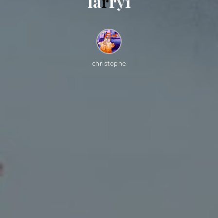
l
a
r
r
y
1
christophe