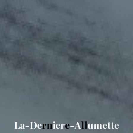
L
a
-
D
e
r
n
i
e
r
e
-
A
l
l
u
m
e
t
t
e