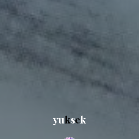
y
u
k
s
e
k