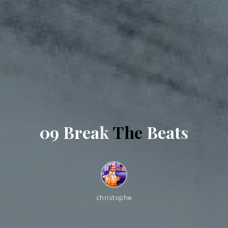
0
9
B
r
e
a
k
T
h
e
B
e
a
t
s
christophe