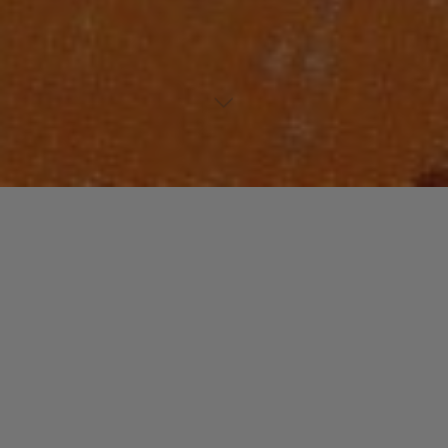
Lecteur
00:00
00:00
audio
09 Break The Beats
.
Laisser un commentaire
Votre adresse e-mail ne sera pas publiée.
Les champs
obligatoires sont indiqués avec
*