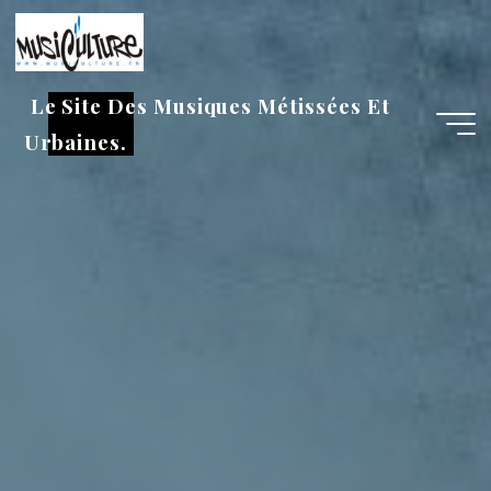
Aller
au
contenu
Le Site Des Musiques Métissées Et
Urbaines.